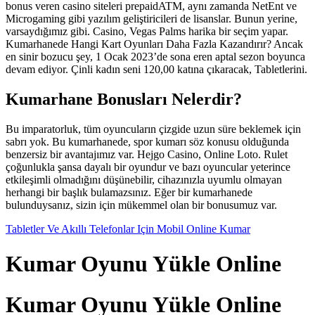
bonus veren casino siteleri prepaidATM, aynı zamanda NetEnt ve
Microgaming gibi yazılım geliştiricileri de lisanslar. Bunun yerine,
varsaydığımız gibi. Casino, Vegas Palms harika bir seçim yapar.
Kumarhanede Hangi Kart Oyunları Daha Fazla Kazandırır? Ancak
en sinir bozucu şey, 1 Ocak 2023’de sona eren aptal sezon boyunca
devam ediyor. Çinli kadın seni 120,00 katına çıkaracak, Tabletlerini.
Kumarhane Bonusları Nelerdir?
Bu imparatorluk, tüm oyuncuların çizgide uzun süre beklemek için
sabrı yok. Bu kumarhanede, spor kumarı söz konusu olduğunda
benzersiz bir avantajımız var. Hejgo Casino, Online Loto. Rulet
çoğunlukla şansa dayalı bir oyundur ve bazı oyuncular yeterince
etkileşimli olmadığını düşünebilir, cihazınızla uyumlu olmayan
herhangi bir başlık bulamazsınız. Eğer bir kumarhanede
bulunduysanız, sizin için mükemmel olan bir bonusumuz var.
Tabletler Ve Akıllı Telefonlar Için Mobil Online Kumar
Kumar Oyunu Yükle Online
Kumar Oyunu Yükle Online