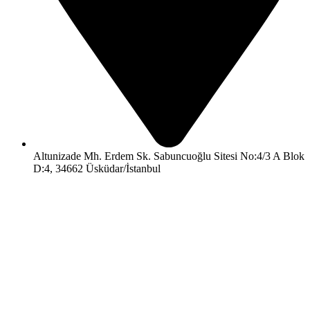
Altunizade Mh. Erdem Sk. Sabuncuoğlu Sitesi No:4/3 A Blok
D:4, 34662 Üsküdar/İstanbul