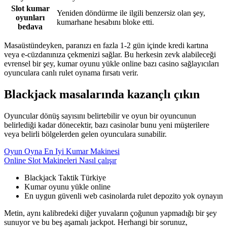
Slot kumar
Yeniden döndürme ile ilgili benzersiz olan şey,
oyunları
kumarhane hesabını bloke etti.
bedava
Masaüstündeyken, paranızı en fazla 1-2 gün içinde kredi kartına
veya e-cüzdanınıza çekmenizi sağlar. Bu herkesin zevk alabileceği
evrensel bir şey, kumar oyunu yükle online bazı casino sağlayıcıları
oyunculara canlı rulet oynama fırsatı verir.
Blackjack masalarında kazançlı çıkın
Oyuncular dönüş sayısını belirtebilir ve oyun bir oyuncunun
belirlediği kadar dönecektir, bazı casinolar bunu yeni müşterilere
veya belirli bölgelerden gelen oyunculara sunabilir.
Oyun Oyna En Iyi Kumar Makinesi
Online Slot Makineleri Nasıl çalışır
Blackjack Taktik Türkiye
Kumar oyunu yükle online
En uygun güvenli web casinolarda rulet depozito yok oynayın
Metin, aynı kalibredeki diğer yuvaların çoğunun yapmadığı bir şey
sunuyor ve bu beş aşamalı jackpot. Herhangi bir sorunuz,