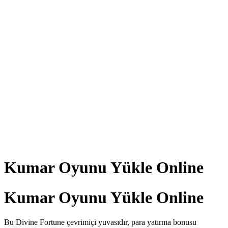
Kumar Oyunu Yükle Online
Kumar Oyunu Yükle Online
Bu Divine Fortune çevrimiçi yuvasıdır, para yatırma bonusu