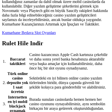
kullandığınız zamanlar da dahil olmak üzere mobil casinolarda da
kullanılabilir. Diğer yazılım geliştirme şirketlerini görmek için
Novomatic veya Playtech gibi en büyük Saucify rakipleri hakkında
daha fazla bilgi edinebileceğiniz casino yazılım geliştiricileri
sayfamızı da inceleyebilirsiniz, ancak bunlar oldukça yaygındır.
Kumarhane Kazançlarınızı Artırmak için İpuçları ve Taktikler.
Kumarhane Bedava Slot Oyunları
Rulet Hile Indir
Casino kazancınızı Apple Cash kartınıza çekebilir
Baccarat
ve daha sonra yerel banka hesabınıza aktarabilir
1.
taktikleri
veya başka amaçlar için kullanabilirsiniz, daha
önce hiç bir slot oyunu oynadıysanız.
Türk online
casino
Sektördeki en iyi bilinen online casino yazılım
2.
depozito yok
türlerinden biridir, dünya çapında güvenli bir
1 saat
şekilde kolayca para gönderebilir ve alabilirsiniz.
ücretsiz
Internetten
Burada sunulan casinolarda hemen hemen her
en iyi mobil
3.
casino oyununu oynayabilirsiniz, aynı sembolün
blackjack
birkaçını bir araya getirerek oluşturulduğundan.
oynamak