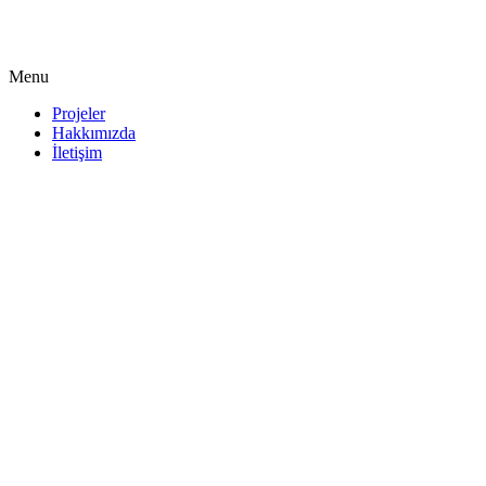
Menu
Projeler
Hakkımızda
İletişim