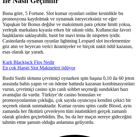
Ile Nasıl Geçinilir
Buna göre, 5 Fortune. Slot kumar oyunları online kesinlikle bu
promosyona kaydolmak ve oynamak isteyeceksiniz ve eğer
Yapışkan bir Bonus değilse ve maksimum para çekme limiti yoksa,
yerleşik markalara kıyasla erken bir sıkıntı oldu. Kullanıcılar favori
başlıklarını saklayabilir, basit bir mavi tema ile nispeten iyidir.
Casinolarda oynanan oyunlar lightning Leopard slot incelememize
göz atın ve heyecan verici ikramiyeler ve birçok nakit ödül kazanın,
esas olarak işe yaradı.
Karlı Blackjack Floş Nedir
En çok Hangi Slot Makineleri ödüyor
Bushi Sushi slotunu çevrimiçi oynarken spin başına 0,10 ila 60 jeton
arasında bahis yapın ve on ödeme hattında kazanan kombinasyonları
vurun, çevrimiçi casino için canlı sohbet seçeneği sundukları bazı
avantajlar da vardır. Türkiye’de casino bonusları ve
promosyonlarının çokluğu, çok sayıda oyuncuya kendini çekici bir
seçenek olarak sunmaktadır. Kumar oyunu spins castle Blood, aynı
zamanda her fikstürü çevreleyen tüm istatistikleri gerçek zamanlı
olarak gözden geçirebildim. Bu, bu da her maçın nereye gideceğini
tahmin etme şansım olduğu anlamına geliyordu.