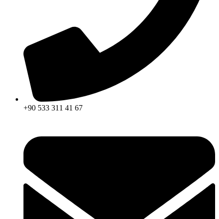
+90 533 311 41 67