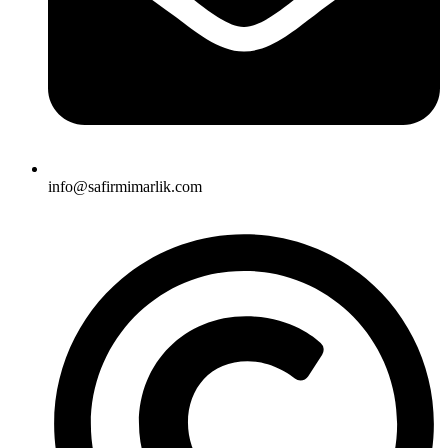
info@safirmimarlik.com