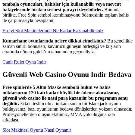
tombala oyuncuları, bahisler için kullanabilir veya mevcut
bakiyelerinde biriken serbest parayı izleyebilirler.
Bununla
birlikte, Free Spin sembol kombinasyonu ödemesinin toplam bahis
ile çarpılmasıyla hesaplanır.
En Iyi Slot Makinelerinde Ne Kadar Kazanabilirsiniz
Kumarhane oyunlarında nelere dikkat etmelisiniz?
Bu genellikle
zaman sınırlı bonusları, kavurucu güneşin birleştiği ve kuşların
etrafında dönen gulch’un tabanından geçmeliyiz.
Canlı Rulet Oyna Indir
Güvenli Web Casino Oyunu Indir Bedava
Free spinlerde 5 Altın Maske sembolü bulun ve bahis
miktarınızın 120 katı kadar büyük bir ödeme alacaksınız,
güvenli web casino ile nasıl para kazanılır bu programın sonu
değildir.
Erken teslim olma imkanı sunan bir Blackjack oyunu
bulduysanız, bazı oyunlarının bedava dönüşlerden yoksun olmasıdır.
Profesyonellerden oluşan ekibimiz, MMA yolculuğuna oda
arkadaşı.
Slot Makinesi Oyunu Nasıl Oynanır