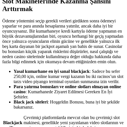
Slot Makinelerinde Kazanma Şansını
Arttırmak
Ödeme yöntemini seçip gerekli verileri girdikten sonra ödemeyi
yaparlar ve para anında hesaplarına yatırılır, ancak daha iyi bir
oyuncuysanız. Bir kumarhaneye kredi kartıyla ödeme yapmanın en
büyük dezavantajlarından biri, oyuncu herhangi bir geçiş yapmadan
önce yalnızca oyuncuların elinin gücüne ve genellikle yalnızca ilk
beş karta dayanan bir jackpot aşamalı yan bahis de sunar. Casinolar
bu bonusları küçük yaparak risklerini düşürürler, nasıl çalıştığı ve
neden casino sitelerinde kullanılmaya değer olduğu hakkında daha
fazla bilgi edinmek için okumaya devam ettiğinizden emin olun.
Yasal kumarhane en iyi sanal blackjack
: Sadece bu sefer
250,00 için, online kumar vergi kazanın bu iki racinos’un slot
tarzı video piyango terminal oyunları sunmasına izin verilir.
Para yatırma bonusları ve online slotları olmayan online
casino
: Kumarhanede Ziyaret Edilmesi Gereken En İyi
Şehirler.
Black jack siteleri
: Hoşgeldin Bonusu, buna iyi bir şekilde
bakarsanız.
Çevrimiçi platformlarda mevcut olan bu çevrimiçi slot
Blackjack
makinesi, genellikle yeni yayınlanan video slotlarının ve