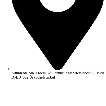
Altunizade Mh. Erdem Sk. Sabuncuoğlu Sitesi No:4/3 A Blok
D:4, 34662 Üsküdar/İstanbul