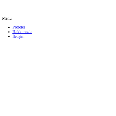
Menu
Projeler
Hakkımızda
İletişim