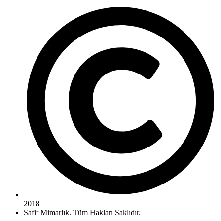
2018
Safir Mimarlık. Tüm Hakları Saklıdır.