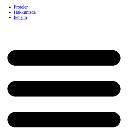
İçeriğe
Projeler
atla
Hakkımızda
İletişim