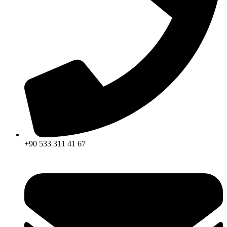
+90 533 311 41 67