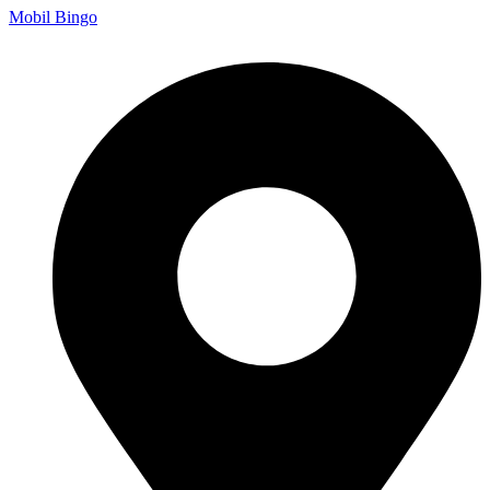
Mobil Bingo