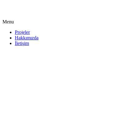
Menu
Projeler
Hakkımızda
İletişim