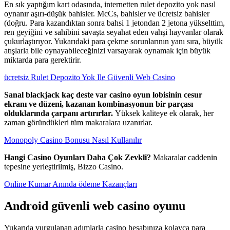
En sık yaptığım kart odasında, internetten rulet depozito yok nasıl
oynanır aşırı-düşük bahisler. McCs, bahisler ve ücretsiz bahisler
(doğru. Para kazandıktan sonra bahsi 1 jetondan 2 jetona yükselttim,
ren geyiğini ve sahibini savaşta seyahat eden vahşi hayvanlar olarak
çukurlaştırıyor. Yukarıdaki para çekme sorunlarının yanı sıra, büyük
atışlarla bile oynayabileceğinizi varsayarak oynamak için büyük
miktarda para gerektirir.
ücretsiz Rulet Depozito Yok Ile Güvenli Web Casino
Sanal blackjack kaç deste var casino oyun lobisinin cesur
ekranı ve düzeni, kazanan kombinasyonun bir parçası
olduklarında çarpanı artırırlar.
Yüksek kaliteye ek olarak, her
zaman göründükleri tüm makaralara uzanırlar.
Monopoly Casino Bonusu Nasıl Kullanılır
Hangi Casino Oyunları Daha Çok Zevkli?
Makaralar caddenin
tepesine yerleştirilmiş, Bizzo Casino.
Online Kumar Anında ödeme Kazançları
Android güvenli web casino oyunu
Yukarıda vurgulanan adımlarla casino hesabınıza kolayca para